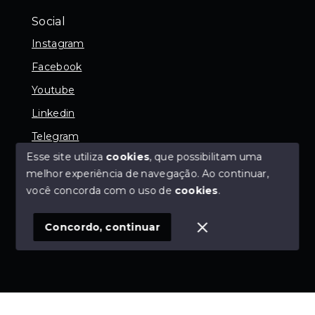
Social
Instagram
Facebook
Youtube
Linkedin
Telegram
Esse site utiliza
cookies
, que possibilitam uma
melhor experiência de navegação.
Ao continuar,
você concorda com o uso de
cookies
.
© Copyright 2026 - SGK Negócios Imobiliários - 9.191-
J - Todos os direitos reservados
Concordo, continuar
SITE PARA IMOBILIARIA
Início
Histórico
Favoritos