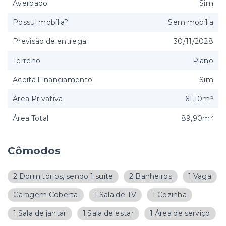
Averbado
Sim
Possui mobília?
Sem mobília
Previsão de entrega
30/11/2028
Terreno
Plano
Aceita Financiamento
Sim
Área Privativa
61,10m²
Área Total
89,90m²
Cômodos
2 Dormitórios, sendo 1 suíte
2 Banheiros
1 Vaga
Garagem Coberta
1 Sala de TV
1 Cozinha
1 Sala de jantar
1 Sala de estar
1 Área de serviço