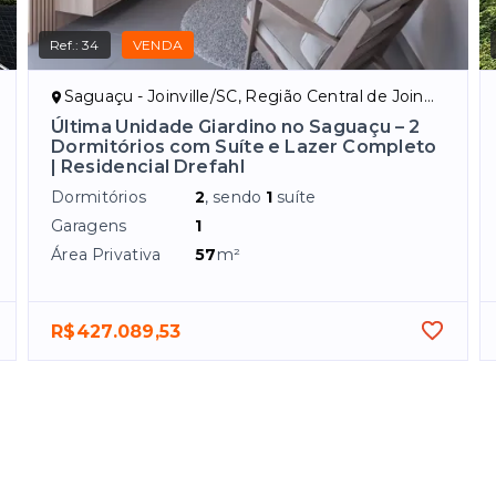
Ref.:
34
VENDA
Saguaçu - Joinville/SC, Região Central de Joinville
Última Unidade Giardino no Saguaçu – 2
Dormitórios com Suíte e Lazer Completo
| Residencial Drefahl
Dormitórios
2
, sendo
1
suíte
Garagens
1
Área Privativa
57
m²
R$427.089,53