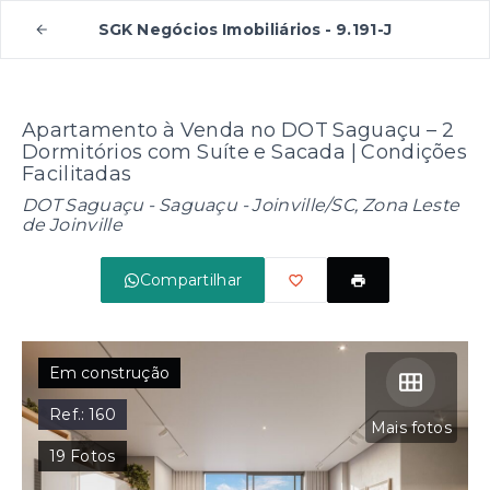
SGK Negócios Imobiliários - 9.191-J
Apartamento à Venda no DOT Saguaçu – 2
Dormitórios com Suíte e Sacada | Condições
Facilitadas
DOT Saguaçu -
Saguaçu - Joinville/SC, Zona Leste
de Joinville
Compartilhar
Em construção
Ref.:
160
Mais fotos
19
Fotos