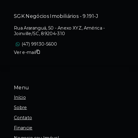
SGK Negócios Imobiliários - 9.191-J
Rua Araranguá, 50 - Anexo XYZ, América -
Joinville/SC, 89204-310
(47) 99130-5600
Ver e-mail
Menu
Início
Sobre
Contato
Financie
Negocie seu Imóvel