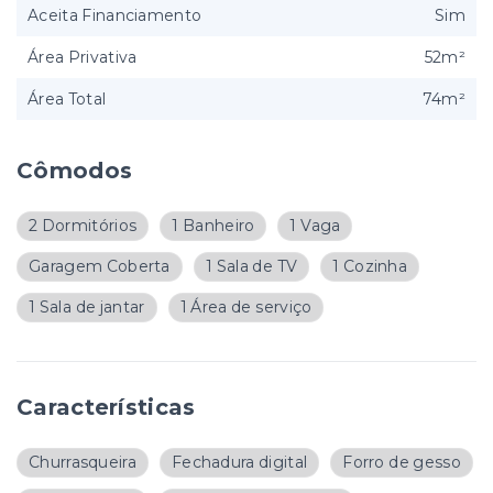
Aceita Financiamento
Sim
Área Privativa
52m²
Área Total
74m²
Cômodos
2 Dormitórios
1 Banheiro
1 Vaga
Garagem Coberta
1 Sala de TV
1 Cozinha
1 Sala de jantar
1 Área de serviço
Características
Churrasqueira
Fechadura digital
Forro de gesso