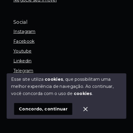
Social
Instagram
Facebook
Youtube
Linkedin
Telegram
Esse site utiliza
cookies
, que possibilitam uma
melhor experiência de navegação.
Ao continuar,
você concorda com o uso de
cookies
.
© Copyright 2026 - SGK Negócios Imobiliários - 9.191-
J - Todos os direitos reservados
Concordo, continuar
SITE PARA IMOBILIARIA