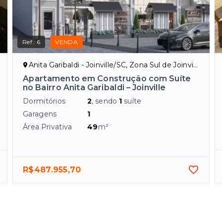
Ref.:
6
VENDA
Anita Garibaldi - Joinville/SC, Zona Sul de Joinville
Apartamento em Construção com Suíte
no Bairro Anita Garibaldi – Joinville
Dormitórios
2
, sendo
1
suíte
Garagens
1
Área Privativa
49
m²
R$487.955,70