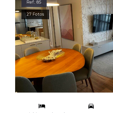
Ref.:
85
27
Fotos