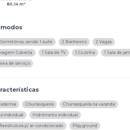
80,14 m²
ômodos
Dormitórios, sendo 1 suíte
2 Banheiros
2 Vagas
aragem Coberta
1 Sala de TV
1 Cozinha
1 Sala de jan
Área de serviço
racterísticas
cademia
Churrasqueira
Churrasqueira na varanda
s individual
Hidrômetro individual
fraestrutura p/ ar-condicionado
Playground