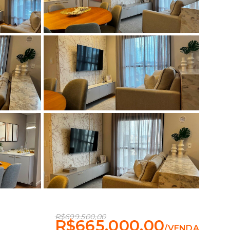
R$699.500,00
R$665.000,00
/
VENDA