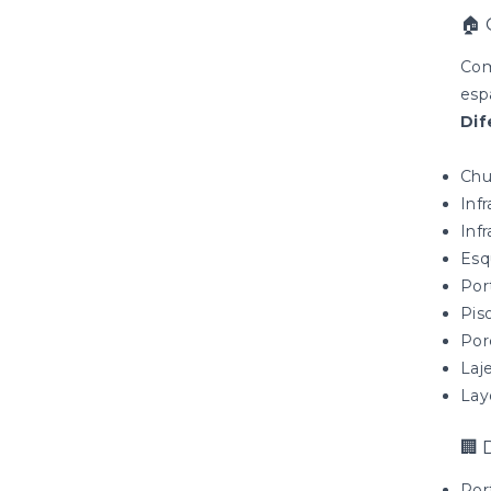
🏠
Co
esp
Dif
Chu
Inf
Infr
Esq
Por
Pis
Por
Laj
Lay
🏢
Por