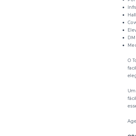
Infr
Hal
Cow
Ele
DML
Med
O T
faci
ele
Uma
fác
esse
Age