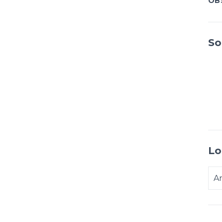
OBS
So
Lo
An