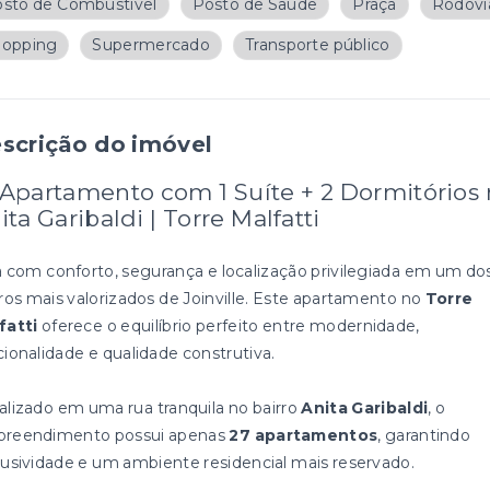
sto de Combustível
Posto de Saúde
Praça
Rodovi
hopping
Supermercado
Transporte público
scrição do imóvel
 Apartamento com 1 Suíte + 2 Dormitórios
ita Garibaldi | Torre Malfatti
a com conforto, segurança e localização privilegiada em um do
rros mais valorizados de Joinville. Este apartamento no
Torre
fatti
oferece o equilíbrio perfeito entre modernidade,
cionalidade e qualidade construtiva.
alizado em uma rua tranquila no bairro
Anita Garibaldi
, o
reendimento possui apenas
27 apartamentos
, garantindo
lusividade e um ambiente residencial mais reservado.