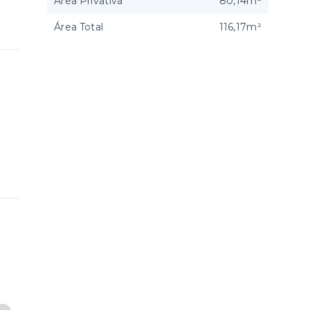
Área Privativa
80,14m²
Área Total
116,17m²