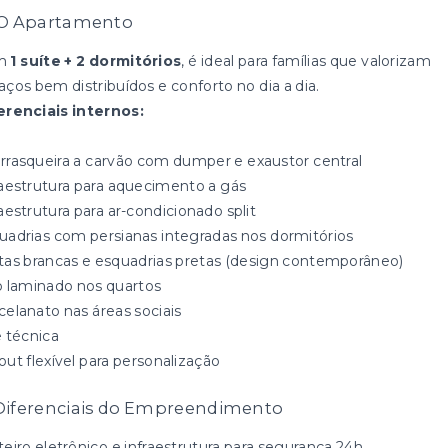
 O Apartamento
m
1 suíte + 2 dormitórios
, é ideal para famílias que valorizam
aços bem distribuídos e conforto no dia a dia.
erenciais internos:
rrasqueira a carvão com dumper e exaustor central
raestrutura para aquecimento a gás
aestrutura para ar-condicionado split
uadrias com persianas integradas nos dormitórios
tas brancas e esquadrias pretas (design contemporâneo)
o laminado nos quartos
celanato nas áreas sociais
e técnica
out flexível para personalização
 Diferenciais do Empreendimento
teiro eletrônico e infraestrutura para segurança 24h