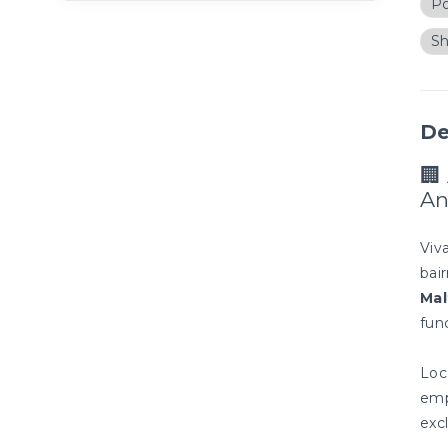
Po
S
De
🏢
An
Viv
bai
Mal
fun
Loc
emp
exc