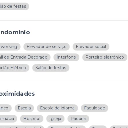
lão de festas
ndomínio
oworking
Elevador de serviço
Elevador social
ll de Entrada Decorado
Interfone
Porteiro eletrônico
rtão Elétrico
Salão de festas
oximidades
anco
Escola
Escola de idioma
Faculdade
rmácia
Hospital
Igreja
Padaria