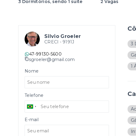
3 Dormitórios, sendo 1 suíte
2 Vagas
C
Silvio Groeler
CRECI -
9191J
3 
47-99130-5600
G
sgroeler@gmail.com
1 
Nome
Ca
Telefone
A
E-mail
Gá
In