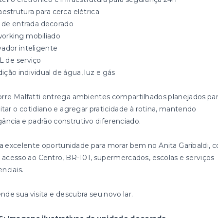
aestrutura para cerca elétrica
l de entrada decorado
orking mobiliado
vador inteligente
 de serviço
ição individual de água, luz e gás
orre Malfatti entrega ambientes compartilhados planejados pa
litar o cotidiano e agregar praticidade à rotina, mantendo
gância e padrão construtivo diferenciado.
 excelente oportunidade para morar bem no Anita Garibaldi, 
il acesso ao Centro, BR-101, supermercados, escolas e serviços
nciais.
nde sua visita e descubra seu novo lar.