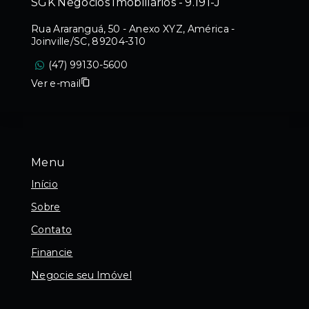
SGK Negócios Imobiliários - 9.191-J
Rua Araranguá, 50 - Anexo XYZ, América -
Joinville/SC, 89204-310
(47) 99130-5600
Ver e-mail
Menu
Início
Sobre
Contato
Financie
Negocie seu Imóvel