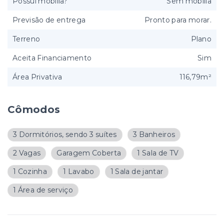
Possui mobília?
Sem mobília
Previsão de entrega
Pronto para morar.
Terreno
Plano
Aceita Financiamento
Sim
Área Privativa
116,79m²
Cômodos
3 Dormitórios, sendo 3 suítes
3 Banheiros
2 Vagas
Garagem Coberta
1 Sala de TV
1 Cozinha
1 Lavabo
1 Sala de jantar
1 Área de serviço