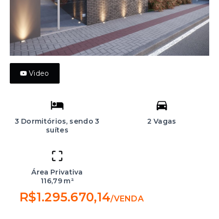
Video
3 Dormitórios, sendo 3
2 Vagas
suítes
Área Privativa
116,79 m²
R$1.295.670,14
/
VENDA