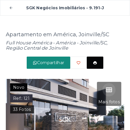
SGK Negócios Imobiliários - 9.191-J
Apartamento em América, Joinville/SC
Full House América -
América - Joinville/SC,
Região Central de Joinville
Compartilhar
Novo
Ref.:
121
Mais fotos
33
Fotos