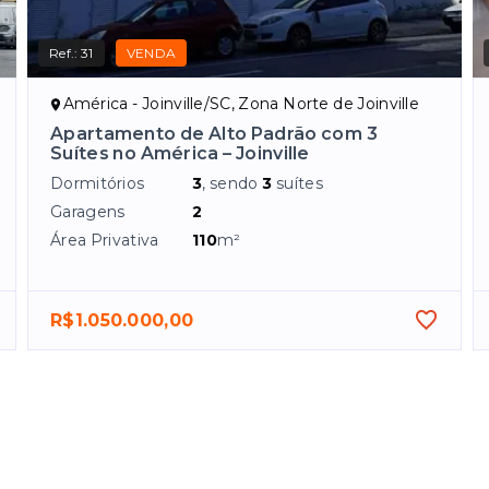
Ref.:
31
VENDA
América - Joinville/SC, Zona Norte de Joinville
Apartamento de Alto Padrão com 3
Suítes no América – Joinville
Dormitórios
3
, sendo
3
suítes
Garagens
2
Área Privativa
110
m²
R$1.050.000,00