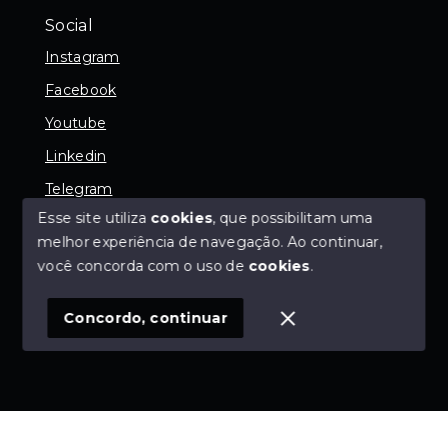
Social
Instagram
Facebook
Youtube
Linkedin
Telegram
Esse site utiliza
cookies
, que possibilitam uma
melhor experiência de navegação.
Ao continuar,
você concorda com o uso de
cookies
.
© Copyright 2026 - SGK Negócios Imobiliários - 9.191-
J - Todos os direitos reservados
Concordo, continuar
SITE PARA IMOBILIARIA
Início
Histórico
Favoritos