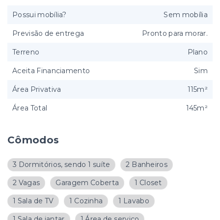
Possui mobília?
Sem mobília
Previsão de entrega
Pronto para morar.
Terreno
Plano
Aceita Financiamento
Sim
Área Privativa
115m²
Área Total
145m²
Cômodos
3 Dormitórios, sendo 1 suíte
2 Banheiros
2 Vagas
Garagem Coberta
1 Closet
1 Sala de TV
1 Cozinha
1 Lavabo
1 Sala de jantar
1 Área de serviço