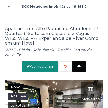
SGK Negócios Imobiliários - 9.191-J
Apartamento Alto Padrão no Atiradores | 3
Quartos (1 Suíte com Closet) e 2 Vagas –
W135 W135 – A Experiência de Viver Como
em um Hotel
W135 -
Glória - Joinville/SC, Região Central de
Joinville
Compartilhar
Novo
Ref.:
144
Mais fotos
35
Fotos