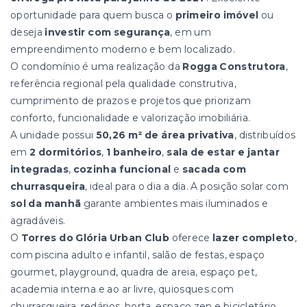
oportunidade para quem busca o
primeiro imóvel
ou
deseja
investir com segurança
, em um
empreendimento moderno e bem localizado.
O condomínio é uma realização da
Rogga Construtora
,
referência regional pela qualidade construtiva,
cumprimento de prazos e projetos que priorizam
conforto, funcionalidade e valorização imobiliária.
A unidade possui
50,26 m² de área privativa
, distribuídos
em
2 dormitórios
,
1 banheiro
,
sala de estar e jantar
integradas
,
cozinha funcional
e
sacada com
churrasqueira
, ideal para o dia a dia. A posição solar com
sol da manhã
garante ambientes mais iluminados e
agradáveis.
O
Torres do Glória Urban Club
oferece
lazer completo
,
com piscina adulto e infantil, salão de festas, espaço
gourmet, playground, quadra de areia, espaço pet,
academia interna e ao ar livre, quiosques com
churrasqueira, redários, horta, espaço zen e bicicletário.