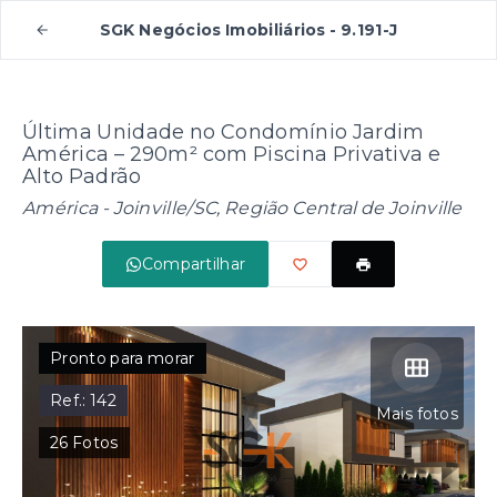
SGK Negócios Imobiliários - 9.191-J
Última Unidade no Condomínio Jardim
América – 290m² com Piscina Privativa e
Alto Padrão
América - Joinville/SC, Região Central de Joinville
Compartilhar
Pronto para morar
Ref.:
142
Mais fotos
26
Fotos