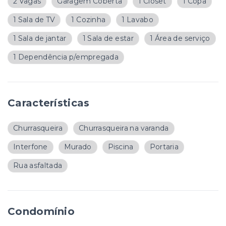
2 Vagas
Garagem Coberta
1 Closet
1 Copa
1 Sala de TV
1 Cozinha
1 Lavabo
1 Sala de jantar
1 Sala de estar
1 Área de serviço
1 Dependência p/empregada
Características
Churrasqueira
Churrasqueira na varanda
Interfone
Murado
Piscina
Portaria
Rua asfaltada
Condomínio