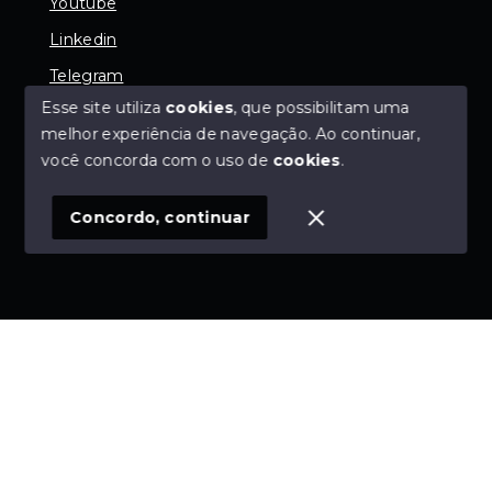
Youtube
Linkedin
Telegram
Esse site utiliza
cookies
, que possibilitam uma
melhor experiência de navegação.
Ao continuar,
você concorda com o uso de
cookies
.
© Copyright 2026 - SGK Negócios Imobiliários - 9.191-
J - Todos os direitos reservados
Concordo, continuar
SITE PARA IMOBILIARIA
Início
Histórico
Favoritos