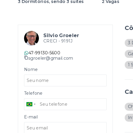
3 Dormitórios, sendo 3 suítes
2 Vagas
C
Silvio Groeler
CRECI -
9191J
3 
47-99130-5600
G
sgroeler@gmail.com
1 
Nome
Ca
Telefone
Ch
E-mail
In