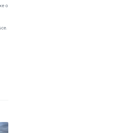
xe o
sce.