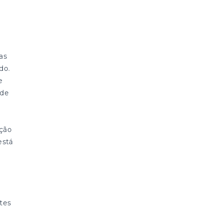
as
do.
e
 de
ação
está
tes