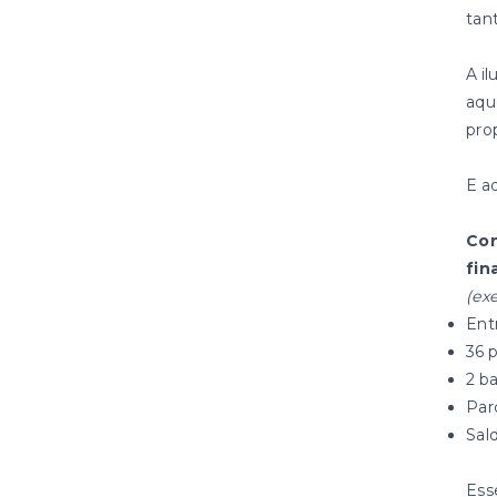
tan
A i
aqu
pro
E a
Con
fin
(ex
Ent
36 
2 b
Par
Sal
Ess