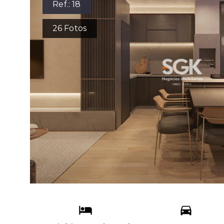
Ref.:
18
26
Fotos