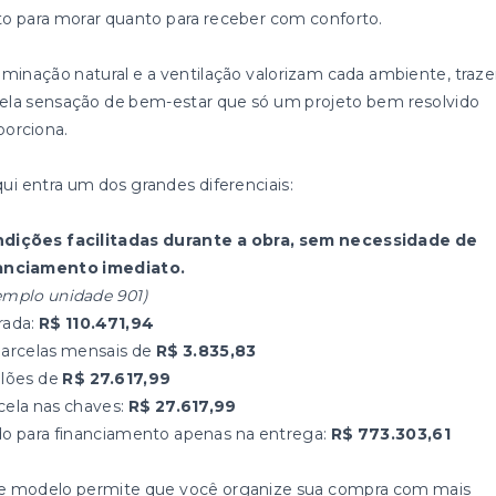
to para morar quanto para receber com conforto.
luminação natural e a ventilação valorizam cada ambiente, traz
ela sensação de bem-estar que só um projeto bem resolvido
porciona.
qui entra um dos grandes diferenciais:
dições facilitadas durante a obra, sem necessidade de
anciamento imediato.
emplo unidade 901)
rada:
R$ 110.471,94
parcelas mensais de
R$ 3.835,83
alões de
R$ 27.617,99
cela nas chaves:
R$ 27.617,99
do para financiamento apenas na entrega:
R$ 773.303,61
e modelo permite que você organize sua compra com mais