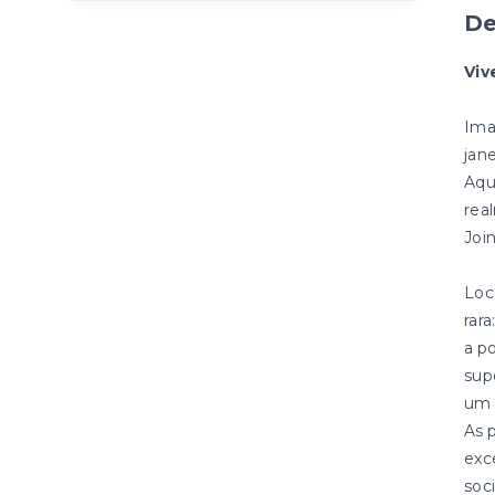
De
Viv
Ima
jan
Aqu
rea
Join
Loc
rar
a p
sup
um 
As 
exc
soc