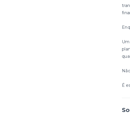
tra
fin
Enq
Um 
pla
qua
Não
É e
So