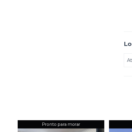
Lo
At
Pronto para morar