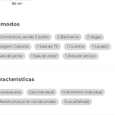
90 m²
ômodos
Dormitórios, sendo 3 suítes
2 Banheiros
2 Vagas
aragem Coberta
1 Sala de TV
1 Cozinha
1 Lavabo
Sala de jantar
1 Sala de estar
1 Área de serviço
racterísticas
urrasqueira
Gás individual
Hidrômetro individual
fraestrutura p/ ar-condicionado
Rua asfaltada