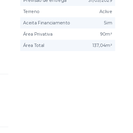
Previsão de entrega
31/03/2029
Terreno
Aclive
Aceita Financiamento
Sim
Área Privativa
90m²
Área Total
137,04m²