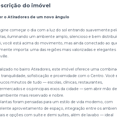
scrição do imóvel
er o Atiradores de um novo ângulo
gine começar o dia com a luz do sol entrando suavemente pel
elas, iluminando um ambiente amplo, silencioso e bem distribuí
i, você está acima do movimento, mas ainda conectado ao qu
lmente importa: uma das regiões mais valorizadas e elegantes
ville.
alizado no bairro Atiradores, este imóvel oferece uma combin
a: tranquilidade, sofisticação e proximidade com o Centro. Você 
oucos minutos de tudo — escolas, clínicas, restaurantes,
ermercados e os principais eixos da cidade — sem abrir mão de
ambiente mais reservado e nobre.
plantas foram pensadas para um estilo de vida moderno, com
elente aproveitamento de espaço, integração entre os ambien
iais e opções com suíte e demi suítes, além de lavabo — ideal