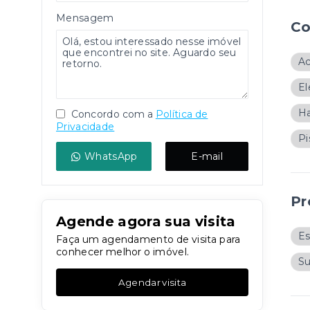
Mensagem
Co
Ac
El
Ha
Concordo com a
Política de
Privacidade
Pi
WhatsApp
E-mail
Pr
Agende agora sua visita
Es
Faça um agendamento de visita para
conhecer melhor o imóvel.
S
Agendar visita