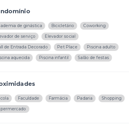
ndomínio
ademia de ginástica
Bicicletário
Coworking
evador de serviço
Elevador social
ll de Entrada Decorado
Pet Place
Piscina adulto
scina aquecida
Piscina infantil
Salão de festas
oximidades
cola
Faculdade
Farmácia
Padaria
Shopping
upermercado