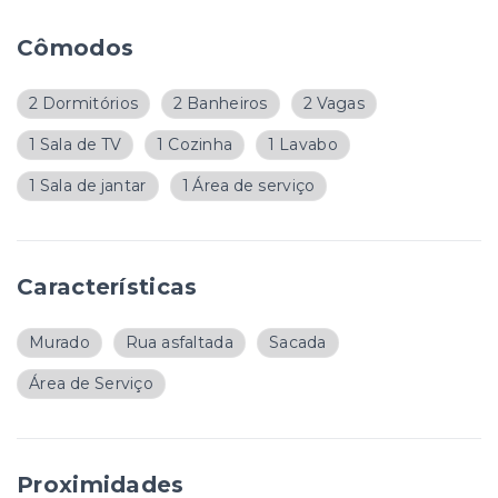
Cômodos
2 Dormitórios
2 Banheiros
2 Vagas
1 Sala de TV
1 Cozinha
1 Lavabo
1 Sala de jantar
1 Área de serviço
Características
Murado
Rua asfaltada
Sacada
Área de Serviço
Proximidades