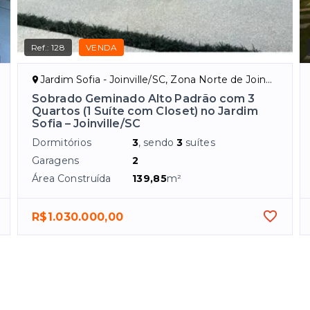
Ref.:
128
VENDA
Jardim Sofia - Joinville/SC, Zona Norte de Joinville
Sobrado Geminado Alto Padrão com 3
Quartos (1 Suíte com Closet) no Jardim
Sofia – Joinville/SC
Dormitórios
3
, sendo
3
suítes
Garagens
2
Área Construída
139,85
m²
R$1.030.000,00