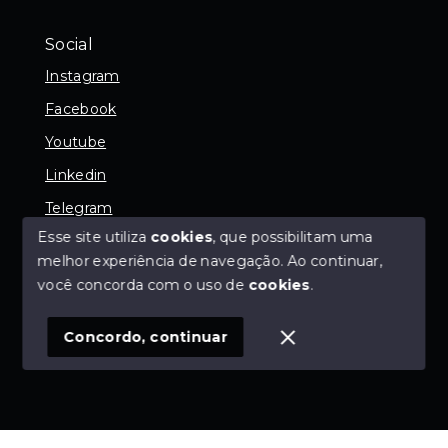
Social
Instagram
Facebook
Youtube
Linkedin
Telegram
Esse site utiliza
cookies
, que possibilitam uma
melhor experiência de navegação.
Ao continuar,
você concorda com o uso de
cookies
.
© Copyright 2026 - SGK Negócios Imobiliários - 9.191-
J - Todos os direitos reservados
Concordo, continuar
SITE PARA IMOBILIARIA