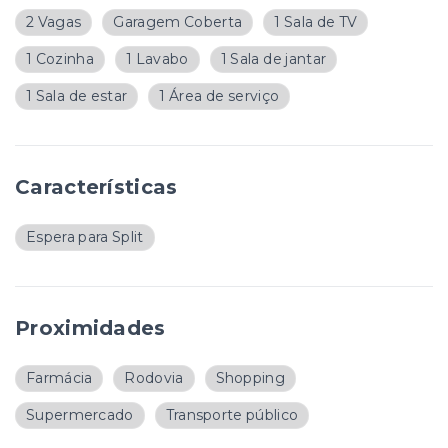
2 Vagas
Garagem Coberta
1 Sala de TV
1 Cozinha
1 Lavabo
1 Sala de jantar
1 Sala de estar
1 Área de serviço
Características
Espera para Split
Proximidades
Farmácia
Rodovia
Shopping
Supermercado
Transporte público