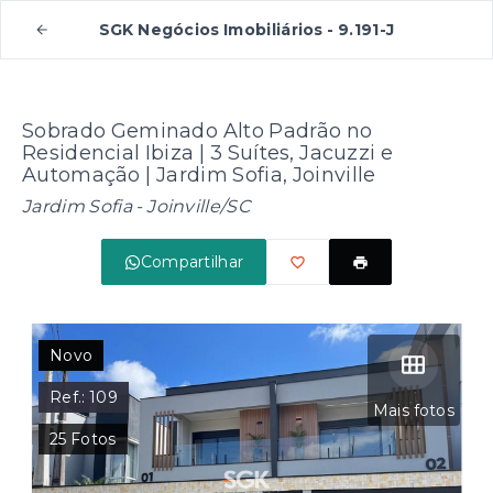
SGK Negócios Imobiliários - 9.191-J
Sobrado Geminado Alto Padrão no
Residencial Ibiza | 3 Suítes, Jacuzzi e
Automação | Jardim Sofia, Joinville
Jardim Sofia - Joinville/SC
Compartilhar
Novo
Ref.:
109
Mais fotos
25
Fotos