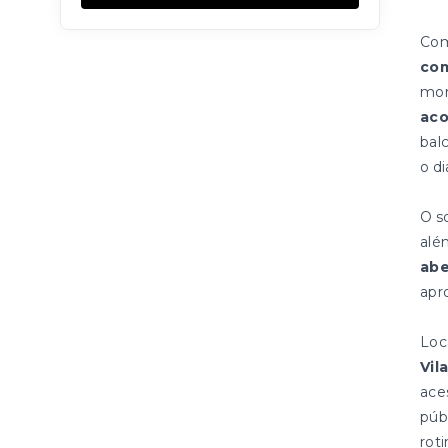
Co
com
mor
ac
bal
o di
O s
alé
abe
apr
Loc
Vil
ace
públ
roti