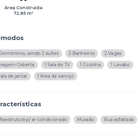
Área Construída
72,85 m²
ômodos
Dormitórios, sendo 2 suítes
2 Banheiros
2 Vagas
aragem Coberta
1 Sala de TV
1 Cozinha
1 Lavabo
Sala de jantar
1 Área de serviço
racterísticas
fraestrutura p/ ar-condicionado
Murado
Rua asfaltada