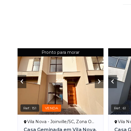
Pronto para morar
Ref.:
151
VENDA
Ref.:
61
Vila Nova - Joinville/SC, Zona Oeste de Joinville
Vila Nova 
Casa Geminada em Vila Nova,
Casa G