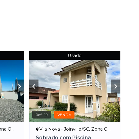
Usado
Ref.:
19
VENDA
Joinville
Vila Nova - Joinville/SC, Zona Oeste de Joinville
Sobrado com Piscina