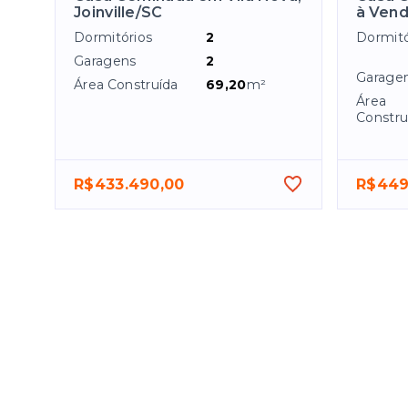
Joinville/SC
à Venda
Dormitórios
2
Dormitó
Garagens
2
Garage
Área Construída
69,20
m²
Área
Constru
R$433.490,00
R$449