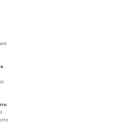
ara
ta
,
or
rro
l
orte