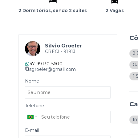
2 Dormitórios, sendo 2 suítes
2 Vagas
C
Silvio Groeler
CRECI -
9191J
2 
47-99130-5600
G
sgroeler@gmail.com
1 
Nome
Ca
Telefone
In
E-mail