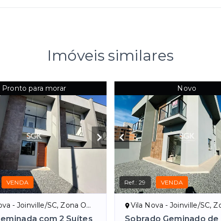
Imóveis similares
Pronto para morar
Novo
VENDA
Ref.:
29
VENDA
- Joinville/SC, Zona Oeste de Joinville
Vila Nova - Joinville/SC, Zona Oeste de 
eminada com 2 Suítes
Sobrado Geminado de