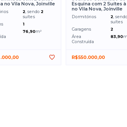
 no Vila Nova, Joinville
Esquina com 2 Suítes 
no Vila Nova, Joinville
rios
2
, sendo
2
suítes
Dormitórios
2
, send
suítes
ns
1
Garagens
2
76,90
m²
ída
Área
83,90
m
Construída
.000,00
R$550.000,00