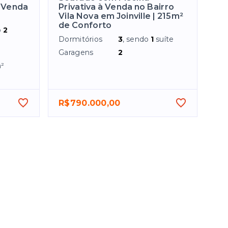
à Venda
Privativa à Venda no Bairro
Vila Nova em Joinville | 215m²
de Conforto
o
2
Dormitórios
3
, sendo
1
suíte
Garagens
2
²
R$790.000,00