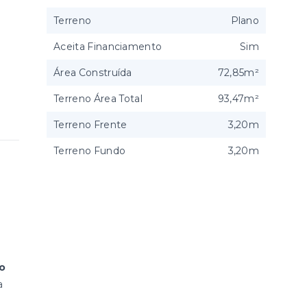
Terreno
Plano
Aceita Financiamento
Sim
Área Construída
72,85m²
Terreno Área Total
93,47m²
Terreno Frente
3,20m
Terreno Fundo
3,20m
ro
a