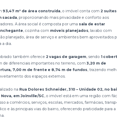
m
93,47 m² de área construída
, o imóvel conta com
2 suítes
 sacada
, proporcionando mais privacidade e conforto aos
adores. A área social é composta por uma
sala de estar
onchegante
, cozinha com
móveis planejados
, lavabo com
cão planejado, área de serviço e ambientes bem aproveitados p
a a dia.
obrado também oferece
2 vagas de garagem
, sendo
1 cober
m de diferenciais importantes no terreno, com
3,20 m de
rtura, 7,00 m de frente e 8,74 m de fundos
, trazendo melh
oveitamento dos espaços externos.
alizado na
Rua Dolores Schneider, 310 – Unidade 02, no bai
a Nova, em Joinville/SC
, o imóvel está em uma região com fáci
sso a comércios, serviços, escolas, mercados, farmácias, transp
ico e às principais vias do bairro, oferecendo praticidade para a
na.