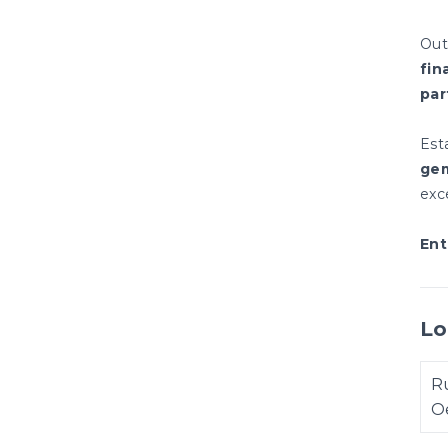
Out
fin
par
Est
gem
exc
Ent
Lo
Ru
Oe