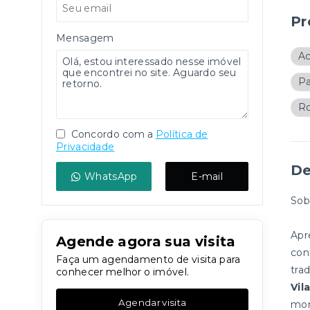
Pr
Mensagem
A
Pa
Ro
Concordo com a
Política de
Privacidade
De
WhatsApp
E-mail
Sob
Apr
Agende agora sua visita
con
Faça um agendamento de visita para
trad
conhecer melhor o imóvel.
Vil
Agendar visita
mor